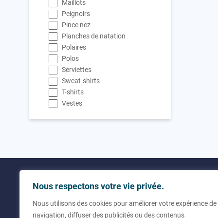
Maillots
Peignoirs
Pince nez
Planches de natation
Polaires
Polos
Serviettes
Sweat-shirts
T-shirts
Vestes
Utilitaires
Contact
Nous respectons votre vie privée.
Nous utilisons des cookies pour améliorer votre expérience de
À propos de nous
+33 (0
navigation, diffuser des publicités ou des contenus
Questions fréquentes
info@