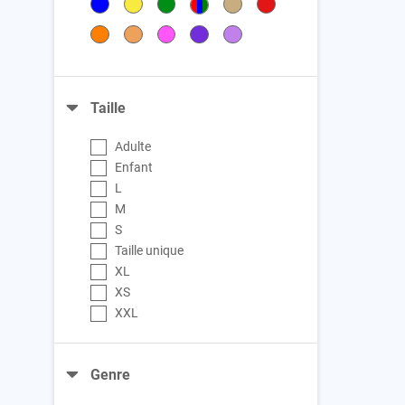
Taille
Adulte
Enfant
L
M
S
Taille unique
XL
XS
XXL
Genre