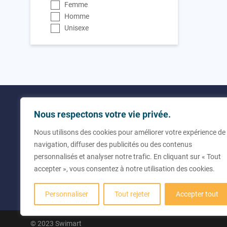
Femme
Homme
Unisexe
Utilitaires
Contact
Nous respectons votre vie privée.
Nous utilisons des cookies pour améliorer votre expérience de
À propos de nous
+33 (0
navigation, diffuser des publicités ou des contenus
Questions fréquentes
info@
personnalisés et analyser notre trafic. En cliquant sur « Tout
Rue de
accepter », vous consentez à notre utilisation des cookies.
43300 
Franc
Personnaliser
Tout rejeter
Accepter tout
© 2023 Swimart