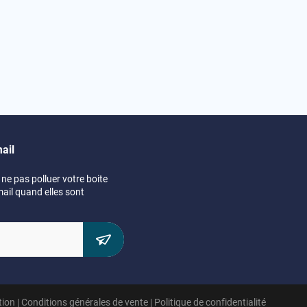
ail
ne pas polluer votre boite
mail quand elles sont
tion
|
Conditions générales de vente
|
Politique de confidentialité