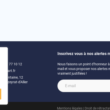
Inscrivez vous à nos alertes m
)4 71 77 10 12
Nous faisons un point d’honneur à 
mail et vous proposer nos alertes 
swimart.fr
vraiment justifiées !
 la fontaine, 12
- Mazeyrat-d'Allier
e
Mentions légales
|
Droit de rétracta