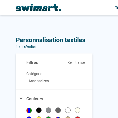
Personnalisation de vos bonnets de natation
T
A
A
A
Accessoires
Accessoires
Accessoires
Personnalisation textiles
B
B
Bonnets
Bonnets
1 / 1 résultat
Bonnets de bain
Filtres
Réinitialiser
Bouchons oreilles
Brassards
Catégorie
Accessoires
Couleurs