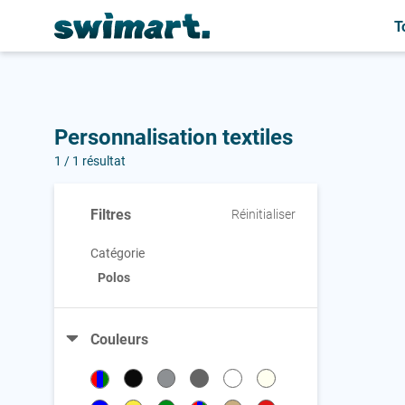
Personnalisation de vos bonnets de natation
T
A
A
A
Accessoires
Accessoires
Accessoires
Personnalisation textiles
B
B
Bonnets
Bonnets
1 / 1 résultat
Bonnets de bain
Filtres
Réinitialiser
Bouchons oreilles
Brassards
Catégorie
Polos
Couleurs