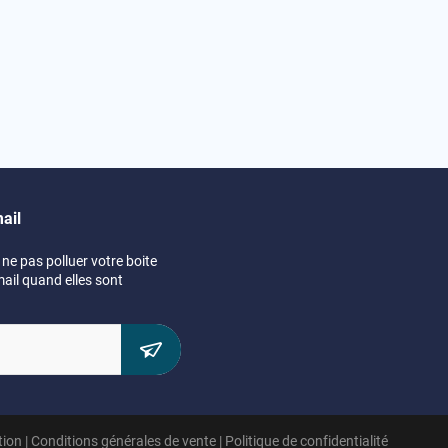
ail
ne pas polluer votre boite
mail quand elles sont
tion
|
Conditions générales de vente
|
Politique de confidentialité