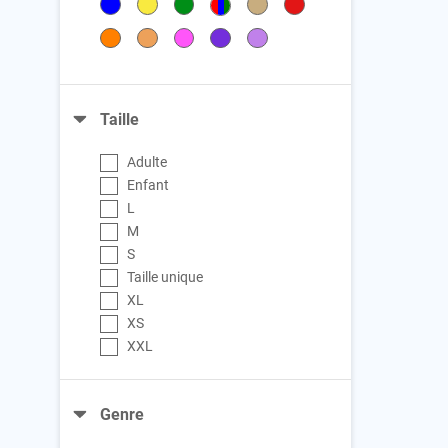
Taille
Adulte
Enfant
L
M
S
Taille unique
XL
XS
XXL
Genre