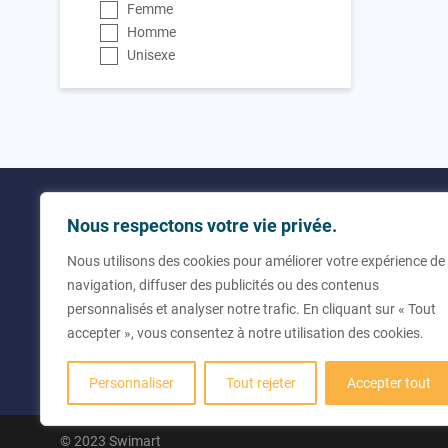
Femme
Homme
Unisexe
Utilitaires
Contact
Nous respectons votre vie privée.
Nous utilisons des cookies pour améliorer votre expérience de
À propos de nous
+33 (0
navigation, diffuser des publicités ou des contenus
Questions fréquentes
info@
personnalisés et analyser notre trafic. En cliquant sur « Tout
Rue de
accepter », vous consentez à notre utilisation des cookies.
43300 
Franc
Personnaliser
Tout rejeter
Accepter tout
© 2023 Swimart