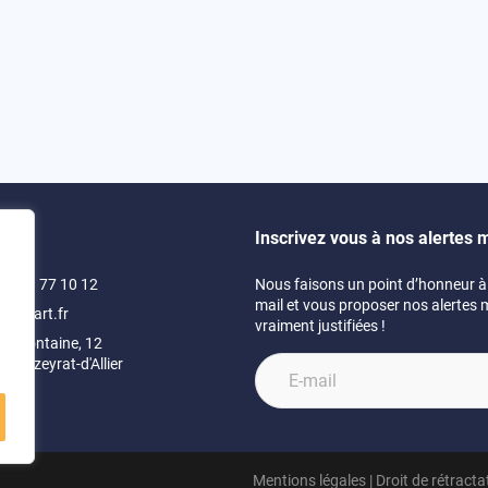
Inscrivez vous à nos alertes m
)4 71 77 10 12
Nous faisons un point d’honneur à 
mail et vous proposer nos alertes 
swimart.fr
vraiment justifiées !
 la fontaine, 12
- Mazeyrat-d'Allier
e
Mentions légales
|
Droit de rétracta