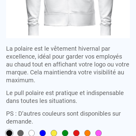
Lunettes
Serviettes
Sweat-shirts
M
Maillots
T
T-shirts
P
La polaire est le vêtement hivernal par
Peignoirs
V
excellence, idéal pour garder vos employés
Polaires
Vestes
au chaud tout en affichant votre logo ou votre
Polos
marque. Cela maintiendra votre visibilité au
maximum.
S
Serviettes
Le pull polaire est pratique et indispensable
Sweat-shirts
dans toutes les situations.
T
PS : D’autres couleurs sont disponibles sur
T-shirts
demande.
V