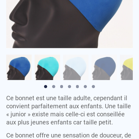
Lunettes
Serviettes
Sweat-shirts
M
Maillots
T
T-shirts
P
Peignoirs
V
Polaires
Vestes
Polos
S
Serviettes
Ce bonnet est une taille adulte, cependant il
Sweat-shirts
convient parfaitement aux enfants. Une taille
T
« junior » existe mais celle-ci est conseillée
aux plus jeunes enfants car taille petit.
T-shirts
Ce bonnet offre une sensation de douceur, de
V