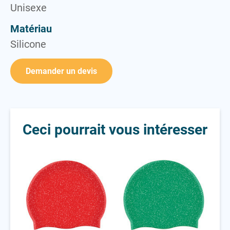
Unisexe
Matériau
Silicone
Demander un devis
Ceci pourrait vous intéresser
Bonnet silicone recyclé
Bonnet silicone recyclé
Tur