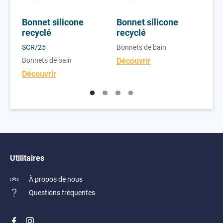
Bonnet silicone
Bonnet silicone
Tu
recyclé
recyclé
680
SCR/25
Bonnets de bain
Bon
Bonnets de bain
Découvrir
Déc
Découvrir
Utilitaires
À propos de nous
Questions fréquentes