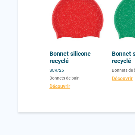
et Polyester
Bonnet silicone
Bonnet s
recyclé
recyclé
Y/1
SCR/25
Bonnets de 
s de bain
Bonnets de bain
Découvrir
vrir
Découvrir