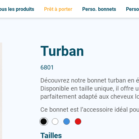
ous les produits
Prêt à porter
Perso. bonnets
Perso.
C
B
C
M
C
S
Bonnets de bain
Casquettes
Casquettes
Couches bébé nageur
Serviettes
Maillots
Bouchons oreilles
Chemises
Chemises
Sweat-shirts
Turban
P
L
Couches bébé nageur
Brassards
Peignoirs
Lunettes
P
T
Peignoirs
Polaires
T-shirts
L
6801
Lunettes
Polaires
Polos
Découvrez notre bonnet turban en ép
Polos
Disponible en taille unique, il offre 
parfaitement adapté aux cheveux l
Ce bonnet est l’accessoire idéal pou
Tailles