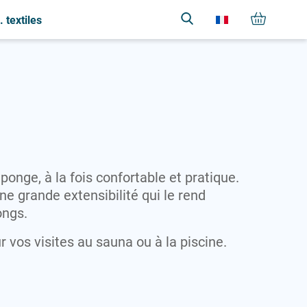
 textiles
M
S
V
Serviettes
Maillots
Vestes
Sweat-shirts
T
T-shirts
V
onge, à la fois confortable et pratique.
Vestes
une grande extensibilité qui le rend
ongs.
r vos visites au sauna ou à la piscine.