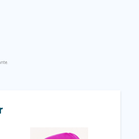
ante.
r
R POLO team
Bonnet Silicone
Bonnet Silicone