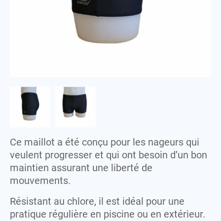
Lunettes
Serviettes
Sweat-shirts
M
Maillots
T
T-shirts
P
Peignoirs
V
Polaires
Vestes
Polos
S
Ce maillot a été conçu pour les nageurs qui
Serviettes
veulent progresser et qui ont besoin d’un bon
Sweat-shirts
maintien assurant une liberté de
mouvements.
T
T-shirts
Résistant au chlore, il est idéal pour une
pratique régulière en piscine ou en extérieur.
V