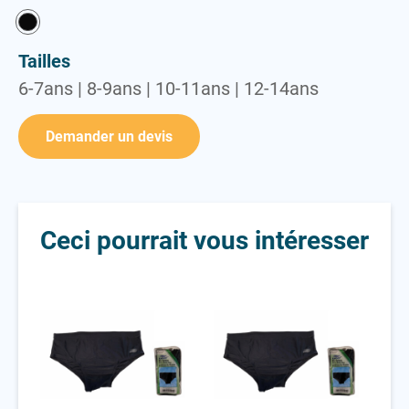
Vestes
Tailles
6-7ans | 8-9ans | 10-11ans | 12-14ans
Demander un devis
Ceci pourrait vous intéresser
Slip Junior
Slip adulte
Mai