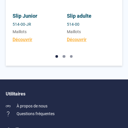
Slip Junior
Slip adulte
Ma
co
514-00-JR
514-00
730
Maillots
Maillots
Mai
Découvrir
Découvrir
Déc
Utilitaires
À propos de nous
Questions fréquentes