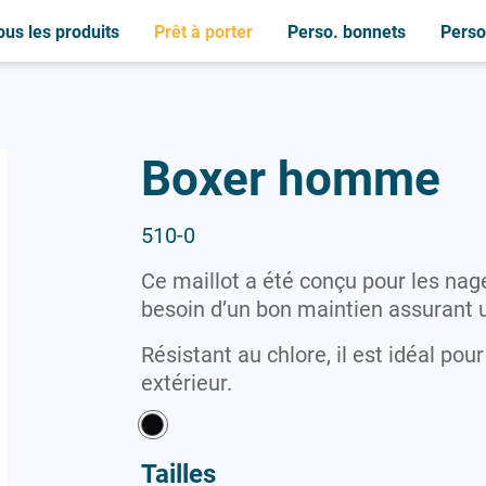
ous les produits
Prêt à porter
Perso. bonnets
Perso.
C
B
C
M
C
S
Bonnets de bain
Casquettes
Casquettes
Couches bébé nageur
Serviettes
Maillots
Bouchons oreilles
Chemises
Chemises
Sweat-shirts
Boxer homme
P
L
Couches bébé nageur
Brassards
Peignoirs
Lunettes
P
T
Peignoirs
Polaires
T-shirts
L
510-0
Lunettes
Polaires
Polos
Ce maillot a été conçu pour les nag
Polos
besoin d’un bon maintien assurant
Résistant au chlore, il est idéal pou
extérieur.
Tailles