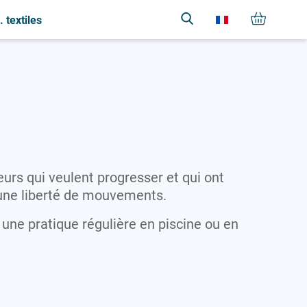
 textiles
M
S
V
Serviettes
Maillots
Vestes
Sweat-shirts
T
T-shirts
V
eurs qui veulent progresser et qui ont
Vestes
 une liberté de mouvements.
r une pratique régulière en piscine ou en