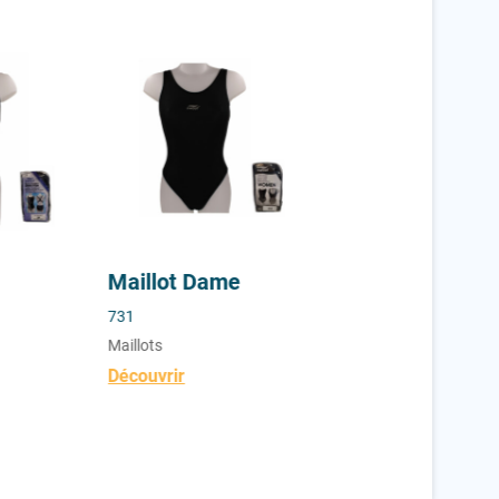
mpétition
Maillot Dame
Boxer enfant
Maillot Dame
Boxer enfant
731
ST-017
Maillots
Maillots
Découvrir
Découvrir