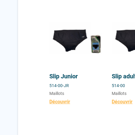
 enfant
Slip Junior
Slip adulte
r enfant
Slip Junior
Slip adul
514-00-JR
514-00
s
Maillots
Maillots
vrir
Découvrir
Découvrir