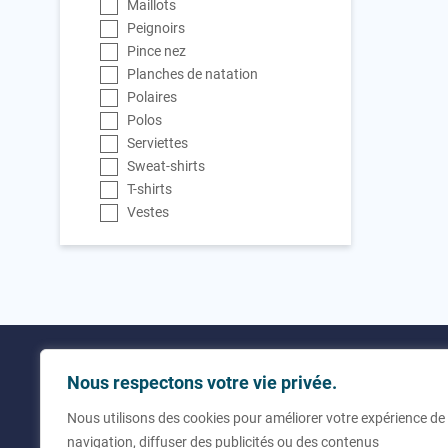
Maillots
Peignoirs
Pince nez
Planches de natation
Polaires
Polos
Serviettes
Sweat-shirts
T-shirts
Vestes
Utilitaires
Contact
Nous respectons votre vie privée.
Nous utilisons des cookies pour améliorer votre expérience de
À propos de nous
+33 (0
navigation, diffuser des publicités ou des contenus
Questions fréquentes
info@