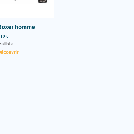
Boxer homme
510-0
aillots
Découvrir